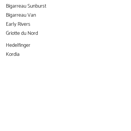
Bigarreau Sunburst
Bigarreau Van
Early Rivers
Griotte du Nord
Hedelfinger
Kordia
Lapins
Regina
Sam
Stark Gold
Stella
Vittoria
019/698.698 | 0475/650.371
info@jardistyle.be
(
*