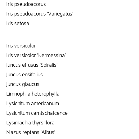
Iris pseudoacorus
Iris pseudoacorus 'Variegatus'
Iris setosa
Iris versicolor
Iris versicolor 'Kermessina'
Juncus effusus 'Spiralis'
Juncus ensifolius
Juncus glaucus
Limnophila heterophylla
Lysichitum americanum
Lysichitum camtschatcence
Lysimachia thyrsiflora
Mazus reptans 'Albus'