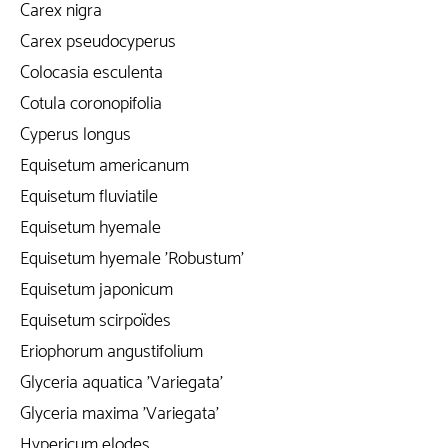
Carex nigra
Carex pseudocyperus
Colocasia esculenta
Cotula coronopifolia
Cyperus longus
Equisetum americanum
Equisetum fluviatile
Equisetum hyemale
Equisetum hyemale 'Robustum'
Equisetum japonicum
Equisetum scirpoïdes
Eriophorum angustifolium
Glyceria aquatica 'Variegata'
Glyceria maxima 'Variegata'
Hypericum elodes