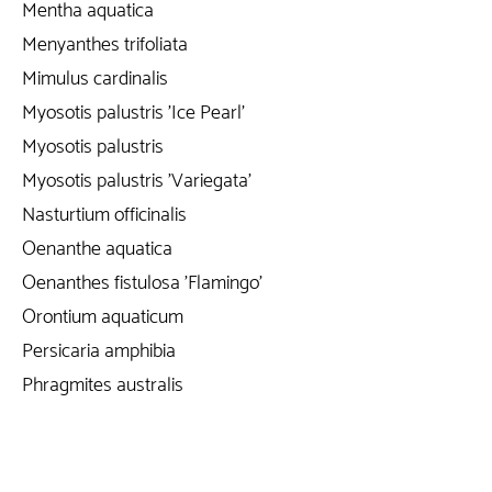
Mentha aquatica
Menyanthes trifoliata
Mimulus cardinalis
Myosotis palustris 'Ice Pearl'
Myosotis palustris
Myosotis palustris 'Variegata'
Nasturtium officinalis
Oenanthe aquatica
Oenanthes fistulosa 'Flamingo'
Orontium aquaticum
Persicaria amphibia
Phragmites australis
Phragmites australis 'Variegata'
Phragmites karka 'Variegata'
Pontederia cordata 'Alba'