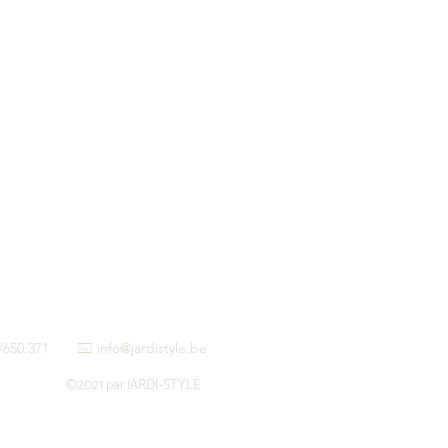
475/650.371
info@jardistyle.be
*
©2021 par JARDI-STYLE