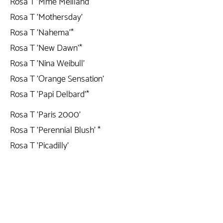
Rosa T 'Mme Meilland'
Rosa T 'Mothersday'
Rosa T 'Nahema'*
Rosa T 'New Dawn'*
Rosa T 'Nina Weibull'
Rosa T 'Orange Sensation'
Rosa T 'Papi Delbard'*
Rosa T 'Paris 2000'
Rosa T 'Perennial Blush' *
Rosa T 'Picadilly'
Rosa T 'Princesse'
Rosa T 'Queen Elisabeth'
Rosa T 'Ramona'
Rosa T 'Rapsody in Blue'