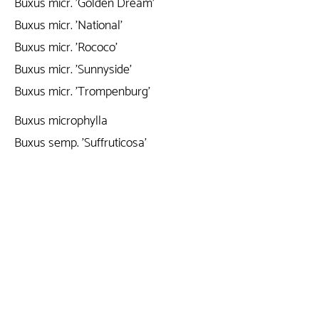
Buxus micr. 'Golden Dream'
Buxus micr. 'National'
Buxus micr. 'Rococo'
Buxus micr. 'Sunnyside'
Buxus micr. 'Trompenburg'
Buxus microphylla
Buxus semp. 'Suffruticosa'
Buxus semp. 'Argenteomarginata'
Buxus semp. 'Argenteovariegata'
Buxus semp. 'Aurea Pendula'
Buxus semp. 'Ingrid'
Buxus semp. 'Newport Blue'
Buxus sempervirens
019/698.698 | 0475/650.371
info@jardistyle.be
(
*