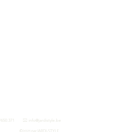
475/650.371
info@jardistyle.be
*
©2021 par JARDI-STYLE